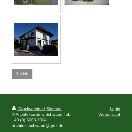
Zurück
Druckversion
|
Sitemap
Login
© Architekturbüro Schwabe Tel.:
Webansicht
+49 (0) 5603 3004
architekt.schwabe@gmx.de